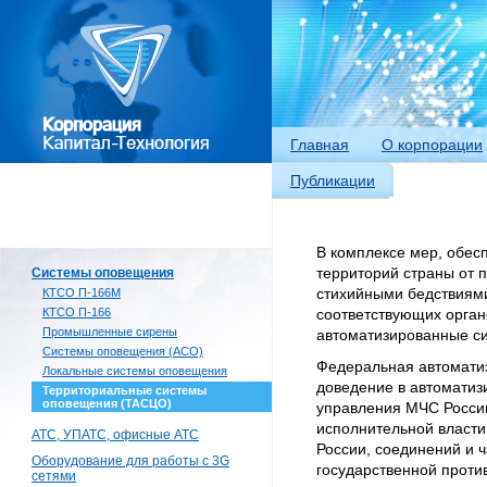
Главная
О корпорации
Публикации
В комплексе мер, обе
Системы оповещения
территорий страны от
КТСО П-166М
стихийными бедствиям
КТСО П-166
соответствующих орган
Промышленные сирены
автоматизированные с
Системы оповещения (АСО)
Федеральная автомати
Локальные системы оповещения
доведение в автоматиз
Территориальные системы
оповещения (ТАСЦО)
управления МЧС России
исполнительной власти
АТС, УПАТС, офисные АТС
России, соединений и 
Оборудование для работы с 3G
государственной проти
сетями