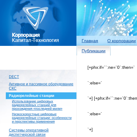
Главная
О корпорации
Публикации
[+phx:if=``:ne=`0`:then=`
DECT
`:else=`
Активное и пассивное оборудование
СКС
Радиорелейные станции
`+] [+phx:if=``:ne=`0`:the
Использование цифровых
радиорелейных станций для
прохождения «последней мили»
`:else=`
Низкоскоростные цифровые
радиорелейные станции: особенности
и перспективы применения
`+]
Системы оперативной
диспетчерской связи