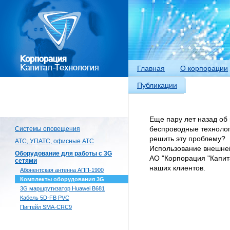
Главная
О корпорации
Публикации
Еще пару лет назад об 
Системы оповещения
беспроводные технолог
решить эту проблему?
АТС, УПАТС, офисные АТС
Использование внешней
Оборудование для работы с 3G
АО "Корпорация "Капит
сетями
наших клиентов.
Абонентская антенна АПП-1900
Комплекты оборудования 3G
3G маршрутизатор Huawei B681
Кабель 5D-FB PVC
Пигтейл SMA-CRC9